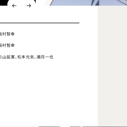
板村智幸
板村智幸
杉山延寛、松本元気、潮月一也