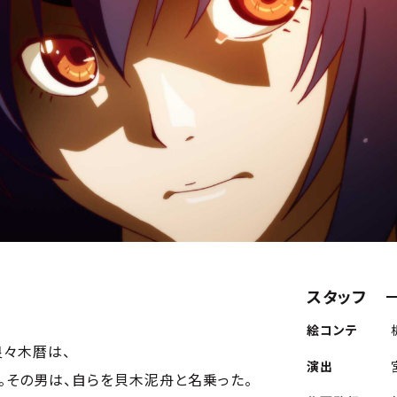
スタッフ
絵コンテ
々木暦は、
演出
。その男は、自らを貝木泥舟と名乗った。