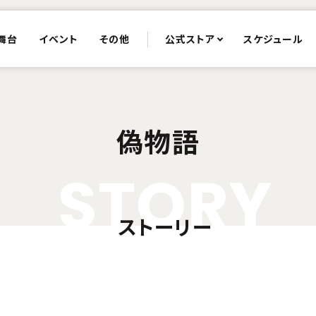
舞台
イベント
その他
公式ストア
スケジュール
偽物語
S
T
O
R
Y
ストーリー