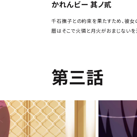
かれんビー 其ノ貳
千石撫子との約束を果たすため、彼女
暦はそこで火憐と月火がおまじないを
第三話