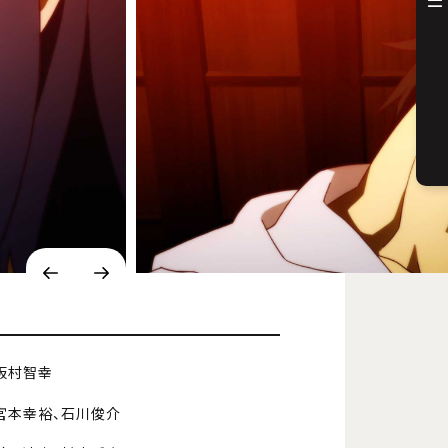
板村智幸
宮本幸裕、石川俊介