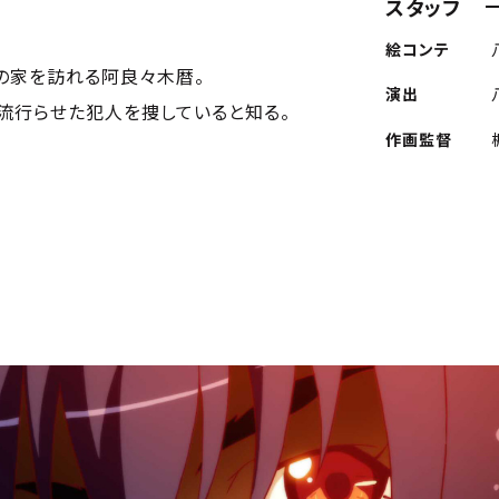
スタッフ
絵コンテ
の家を訪れる阿良々木暦。
演出
流行らせた犯人を捜していると知る。
作画監督