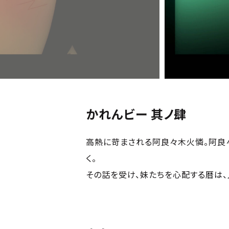
かれんビー 其ノ肆
高熱に苛まされる阿良々木火憐。阿良
く。
その話を受け、妹たちを心配する暦は