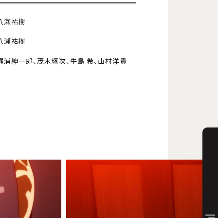
八瀬祐樹
八瀬祐樹
梶浦紳一郎、茂木琢次、牛島 希、山村洋貴