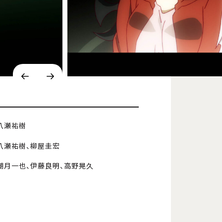
八瀬祐樹
八瀬祐樹、柳屋圭宏
潮月一也、伊藤良明、高野晃久