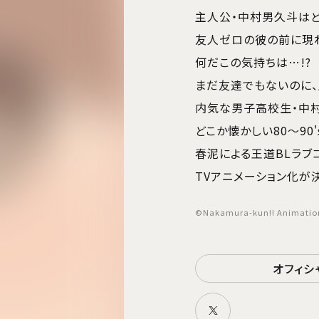
主人公・中村男久斗はど
友人ゼロの彼の前に現れ
何だこの気持ちは…!?
まだ友達でもないのに、
内気な男子高校生・中村
どこか懐かしい80〜90
春泥による王道BLラブコ
TVアニメーション化が
©Nakamura-kun!! Animation
オフィシ