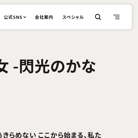
公式SNS
会社案内
スペシャル
女 -閃光のかな
きらめない ここから始まる、私た