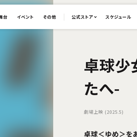
舞台
イベント
その他
公式ストア
スケジュール
卓球少
たへ-
劇場上映 (2025.5)
卓球＜ゆめ＞をあ