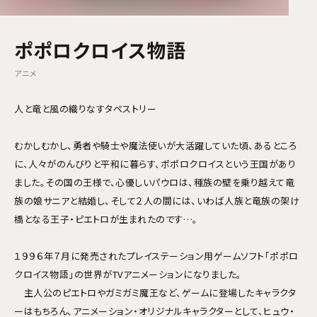
ポポロクロイス物語
アニメ
人と竜と風の織りなすタペストリー
むかしむかし、勇者や騎士や魔法使いが大活躍していた頃、あるところ
に、人々がのんびりと平和に暮らす、ポポロクロイスという王国があり
ました。その国の王様で、心優しいパウロは、種族の壁を乗り越えて竜
族の娘サニアと結婚し、そして２人の間には、いわば人族と竜族の架け
橋となる王子・ピエトロが生まれたのです…。
１９９６年７月に発売されたプレイステーション用ゲームソフト「ポポロ
クロイス物語」の世界がTVアニメーションになりました。
主人公のピエトロやガミガミ魔王など、ゲームに登場したキャラクタ
ーはもちろん、アニメーション・オリジナルキャラクターとして、ヒュウ・