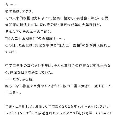
た……。
彼の名は、アケチ。
その天才的な推理力によって、警察に協力し、裏社会にはびこる異
常犯罪の解決をする。宮内庁公認・特定未成年の少年探偵だ。
そんなアケチの本当の目的は
“怪人二十面相事件”の真相解明……。
この狂った街には、異常な事件と“怪人二十面相”の影が見え隠れし
ていた。
中学二年生のコバヤシ少年は、そんな裏社会の存在など知る由もな
く、退屈な日々を過ごしていた。
──だが、ある朝。
誰もいない教室で目覚めたときから、彼の日常は大きく一変すること
になる…。
作家・江戸川乱歩、没後５０年である２０１５年７月～９月に、フジテ
レビ“ノイタミナ”にて放送されたテレビアニメ『乱歩奇譚 Game of