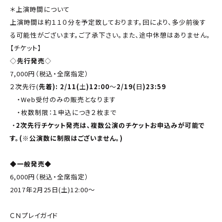
＊上演時間について
上演時間は約１１０分を予定致しております。回により、多少前後す
る可能性がございます。ご了承下さい。また、途中休憩はありません。
【チケット】
◇
先行発売
◇
7,000円（税込・全席指定）
２次先行(
先着
): 2/11(
土
)12:00
～
2/19(
日
)23:59
・Web受付のみの販売となります
・枚数制限：１申込につき２枚まで
・
2
次先行チケット発売は、複数公演のチケットお申込みが可能で
す。
(
※公演数に制限はございません。
)
◆
一般発売
◆
6,000円（税込・全席指定）
2017年2月25日(土)12:00～
ＣＮプレイガイド