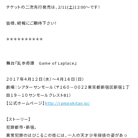
チケットの二次先行発売は、2/11(土)12:00～です！
皆様、続報にご期待下さい！
＊＊＊＊＊＊＊＊＊＊
舞台『乱歩奇譚 Game of Laplace』
２０１７年４月１２日（水）～４月１６日（日）
劇場：シアターサンモール（〒１６０－００２２東京都新宿区新宿１丁
目１９－１０サンモールクレストB1）
【公式ホームページ】
http://rampokitan.jp/
【ストーリー】
犯罪都市・新宿。
異常犯罪のはびこるこの街には、一人の天才少年探偵の姿があっ