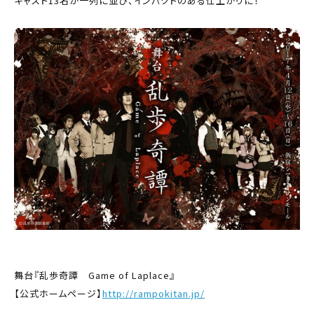
キャスト13名が一列に並び、インパクトのある仕上がりに！
舞台『乱歩奇譚 Game of Laplace』
【公式ホームページ】
http://rampokitan.jp/