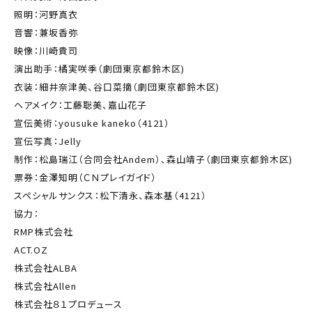
照明：河野真衣
音響：兼坂香弥
映像：川崎貴司
演出助手：橘実咲季（劇団東京都鈴木区)
衣装：細井奈津美、谷口菜摘（劇団東京都鈴木区)
ヘアメイク：工藤聡美、嘉山花子
宣伝美術：yousuke kaneko（4121）
宣伝写真：Jelly
制作：松島瑞江（合同会社Andem）、森山靖子（劇団東京都鈴木区)
票券：金澤知明（ＣＮプレイガイド）
スペシャルサンクス：松下清永、森本基（4121）
協力：
RMP株式会社
ACT.OZ
株式会社ALBA
株式会社Allen
株式会社８１プロデュース