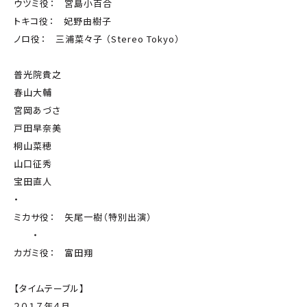
ウツミ役： 宮島小百合
トキコ役： 妃野由樹子
ノロ役： 三浦菜々子 （Stereo Tokyo）
普光院貴之
春山大輔
宮岡あづさ
戸田早奈美
桐山菜穂
山口征秀
宝田直人
・
ミカサ役： 矢尾一樹（特別出演）
・
カガミ役： 富田翔
【タイムテーブル】
２０１７年４月