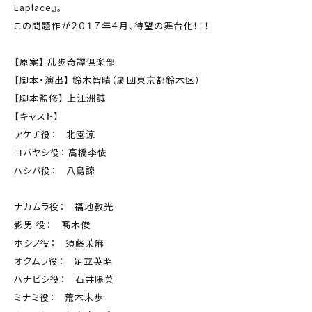
Laplace』。
この問題作が２０１７年４月、待望の舞台化！！！
【原案】 乱歩奇譚倶楽部
【脚本・演出】 鈴木智晴（劇団東京都鈴木区）
【脚本監修】 上江洲誠
【キャスト】
アケチ役： 北園涼
コバヤシ役： 高橋李依
ハシバ役： 八島諒
ナカムラ役： 福地教光
影男 役： 髙木俊
ホシノ役： 須藤茉麻
オクムラ役： 足立英昭
ハナビシ役： 石井陽菜
ミナミ役： 荒木未歩