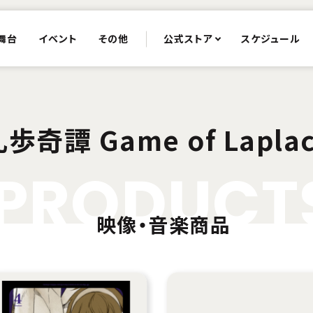
舞台
イベント
その他
公式ストア
スケジュール
歩奇譚 Game of Lapla
P
R
O
D
U
C
T
映像・音楽商品