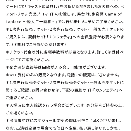
ケートにて「キャスト希望無し」を選択いただきましたお客様への、ペ
アorトリオ非売品ブロマイドのお渡しは、舞台『乱歩奇譚 Game of
Laplace ～怪人二十面相～』では行いません。予めご了承ください。
＊１次先行販売チケット・２次先行販売チケット・一般販売チケットの
ご購入には、観劇サイト「カンフェティ」への会員登録が必要となりま
す。（＊無料でご登録いただけます）
＊チケット代金以外に各種手数料が必要となります。詳しくは受付ペ
ージにてご確認ください。
＊発売開始直後等は回線が込み合う可能性がございます。
＊WEB受付のみの販売となります。電話での販売はございません。
＊１次先行販売チケット・２次先行販売チケット・一般販売チケットに
関するご確認、お問い合わせは、下記の観劇サイト「カンフェティ」へ
ご連絡ください。
＊入場時に本人確認を行う場合がございます。身分証をご持参の上、
ご来場ください。
＊出演者並びにスケジュール変更の際は何卒ご了承くださいませ。
なお、出演者変更の場合でも他日へ変更、払い戻しはいたしかねま