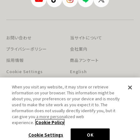
お問い合わせ
当サイトについて
プライバシーポリシー
会社案内
採用情報
商品アンケート
Cookie Settings
English
When you visit any website, it may store or retrieve
information on your browser. This information might be
about you, your preferences or your device and is mostly
used to make the site work as you expect it to. The
information does not usually directly identify you, but it
can give you a more personalized web
このホームページに掲載されている著作物の無断利用を禁じます。
experience.
Cookie Policy
© Aniplex Inc. All rights reserved.
Cookie Settings
OK