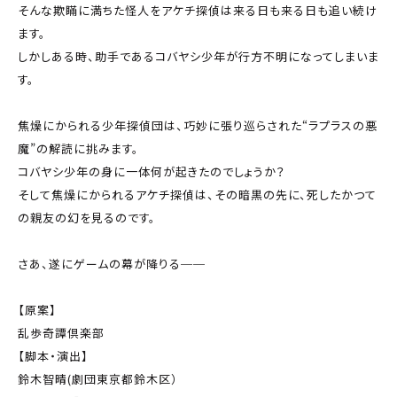
そんな欺瞞に満ちた怪人をアケチ探偵は来る日も来る日も追い続け
ます。
しかしある時、助手であるコバヤシ少年が行方不明になってしまいま
す。
焦燥にかられる少年探偵団は、巧妙に張り巡らされた“ラプラスの悪
魔”の解読に挑みます。
コバヤシ少年の身に一体何が起きたのでしょうか？
そして焦燥にかられるアケチ探偵は、その暗黒の先に、死したかつて
の親友の幻を見るのです。
さあ、遂にゲームの幕が降りる──
【原案】
乱歩奇譚倶楽部
【脚本・演出】
鈴木智晴(劇団東京都鈴木区）