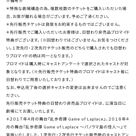
※備考※
＊特殊な劇場構造の為、複数枚数のチケットをご購入いただいた場
合、お席が離れる場合がございます。予めご了承ください。
＊先行販売チケットは良席をお約束するものではございません。
＊先行販売でご購入いただいたお客様は、日替わり非売品ブロマイド
特典がございます。（※回替わりではございません。お気をつけくださ
い。１次先行・２次先行チケット販売のどちらで購入されても日替わ
りブロマイドの柄は同一となります。）
ブロマイドは購入時にキャストアンケートで選択されたキャストが対
象となります。（※先行販売チケット特典のブロマイドはキャスト毎に
日替わりでご用意いたしております。）
なお、申込完了後の選択キャストの変更は出来ませんのでご注意く
ださい。
先行販売チケット特典の日替わり非売品ブロマイドは、公演当日に
劇場にてお渡しいたします。
＊２０１７年４月の舞台『乱歩奇譚 Game of Laplace』、２０１８年４
月の舞台『乱歩奇譚 Game of Laplace ～パノラマ島の怪人～』で
実施いたしました、１次先行・２次先行チケット販売時のキャストアン