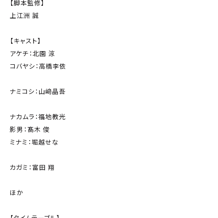
【脚本監修】
上江洲 誠
【キャスト】
アケチ：北園 涼
コバヤシ：高橋李依
ナミコシ：山﨑晶吾
ナカムラ：福地教光
影男：髙木 俊
ミナミ：堀越せな
カガミ：富田 翔
ほか
【タイムテーブル】