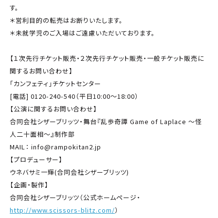
す。
＊営利目的の転売はお断りいたします。
＊未就学児のご入場はご遠慮いただいております。
【１次先行チケット販売・２次先行チケット販売・一般チケット販売に
関するお問い合わせ】
「カンフェティ」チケットセンター
[電話] 0120-240-540（平日10:00～18:00）
【公演に関するお問い合わせ】
合同会社シザーブリッツ・舞台『乱歩奇譚 Game of Laplace ～怪
人二十面相～』制作部
MAIL：
info@rampokitan2.jp
【プロデューサー】
ウネバサミ一輝(合同会社シザーブリッツ)
【企画・製作】
合同会社シザーブリッツ（公式ホームページ・
http://www.scissors-blitz.com/
）