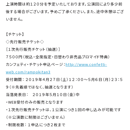
上演時間は約１２０分を予定いたしております。公演回により多少前
後する場合がございます。予めご了承ください。また、途中休憩はござ
いません。
【チケット】
◇先行販売チケット◇
［１次先行販売チケット（抽選）］
７５００円（税込・全席指定・日替わり非売品ブロマイド特典）
カンフェティ・チケット申込ページ：
http://www.confetti-
web.com/rampokitan3
受付期間： ２０１９年４月２７日（土）１２：００～５月６日（月）２３：５
９（※先着順ではなく、抽選となります）
当落発表日： ２０１９年５月１０日（金）中
・WEB受付のみの販売となります
・１次先行販売チケットは、１公演につき１回の申し込みが可能です
（※公演数に制限はございません）
・制限枚数： １申込につき２枚まで