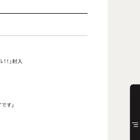
ル！！」封入
イです」