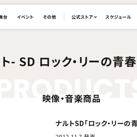
舞台
イベント
その他
公式ストア
スケジュール
ナルト- SD ロック・リーの
P
R
O
D
U
C
T
映像・音楽商品
ナルトSD「ロック・リーの
2012.11.7 発売