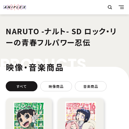
NARUTO -ナルト- SD ロック・リ
ーの青春フルパワー忍伝
P
R
O
D
U
C
T
S
映像・音楽商品
すべて
映像商品
音楽商品