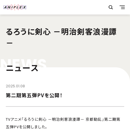
るろうに剣心 －明治剣客浪漫譚
－
N
E
W
S
ニュース
2025.01.08
第二期第五弾PVを公開！
TVアニメ「るろうに剣心 －明治剣客浪漫譚－ 京都動乱」第二期第
五弾PVを公開しました。