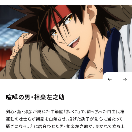
喧嘩の男・相楽左之助
剣心・薫・弥彦が訪ねた牛鍋屋『赤べこ』で、酔っ払った自由民権
運動の壮士らが議論を白熱させ、投げた銚子が剣心に当たって
騒ぎになる。店に居合わせた男・相楽左之助が、見かねて立ち上