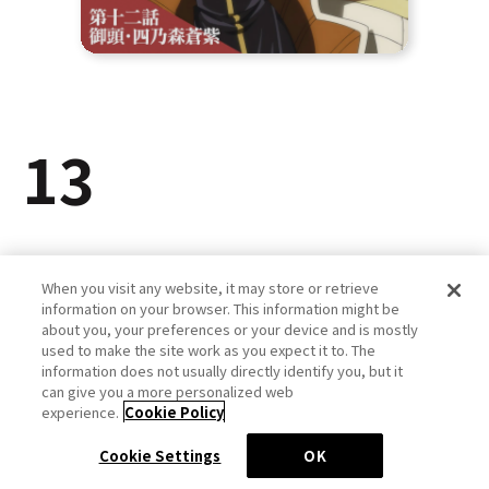
13
When you visit any website, it may store or retrieve
information on your browser. This information might be
about you, your preferences or your device and is mostly
used to make the site work as you expect it to. The
information does not usually directly identify you, but it
can give you a more personalized web
experience.
Cookie Policy
…
Cookie Settings
OK