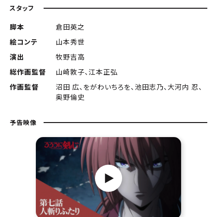
スタッフ
脚本
倉田英之
絵コンテ
山本秀世
演出
牧野吉高
総作画監督
山崎敦子、江本正弘
作画監督
沼田 広、をがわいちろを、池田志乃、大河内 忍、
奥野倫史
予告映像