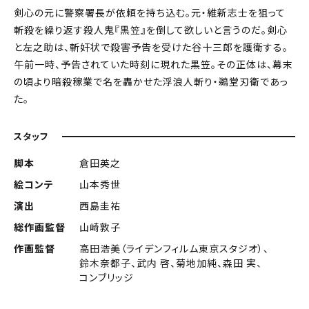
剣心の元に警察署長が依頼を持ち込む。元・維新志士を狙って
斬殺を繰り返す殺人鬼『黒笠』を倒して欲しいと言うのだ。剣心
と左之助は、斬奸状で殺害予告を受けた谷十三郎を護衛する。
午前一時、予告されていた時刻に現れた黒笠。その正体は、幕末
の頃より暗殺稼業で名を轟かせた浮浪人斬り・鵜堂刃衛であっ
た。
スタッフ
脚本
倉田英之
絵コンテ
山本秀世
演出
西島圭祐
総作画監督
山崎敦子
作画監督
高田浩美（ライデンフィルム東京スタジオ）、
鈴木奈都子、武内 啓、菊地加純、森田 実、
コンブリッジ