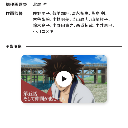
総作画監督
北尾 勝
作画監督
佐野陽子、菊地加純、冨永拓生、黒鳥 剣、
古谷梨絵、小林明美、若山政志、山崎敦子、
鈴木良子、小野田貴之、西道拓哉、中井恵巳、
小川ユメキ
予告映像