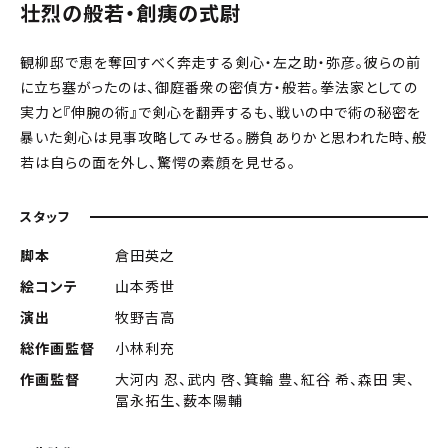
壮烈の般若・創痍の式尉
観柳邸で恵を奪回すべく奔走する剣心・左之助・弥彦。彼らの前
に立ち塞がったのは、御庭番衆の密偵方・般若。拳法家としての
実力と『伸腕の術』で剣心を翻弄するも、戦いの中で術の秘密を
暴いた剣心は見事攻略してみせる。勝負ありかと思われた時、般
若は自らの面を外し、驚愕の素顔を見せる。
スタッフ
脚本
倉田英之
絵コンテ
山本秀世
演出
牧野吉高
総作画監督
小林利充
作画監督
大河内 忍、武内 啓、箕輪 豊、紅谷 希、森田 実、
冨永拓生、薮本陽輔