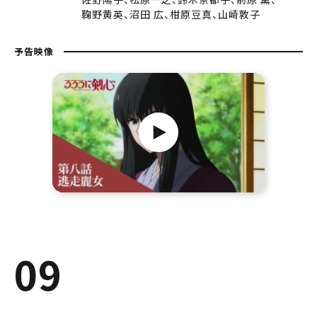
鞠野黄英、沼田 広、柑原豆真、山崎敦子
予告映像
09