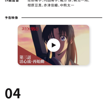
作画監督
佐野陽子、内田陽子、緒方 厚、鵜池一馬、
柑原豆真、赤津佳織、中熊太一
予告映像
04