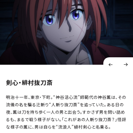
剣心・緋村抜刀斎
明治十一年、東京・下町。“神谷活心流”師範代の神谷薫は、その
流儀の名を騙る辻斬り“人斬り抜刀斎”を追っていた。ある日の
夜、薫は刀を持ち歩く一人の男と出会う。すかさず男を問い詰め
るも、まるで戦う様子がない。「これがあの人斬り抜刀斎？」怪訝
な様子の薫に、男は自らを“流浪人”緋村剣心と名乗る。