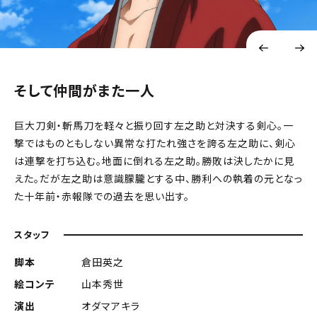
そして仲間がまた一人
巨大刀剣・斬馬刀を軽々と振り回す左之助と対決する剣心。一
撃ではものともしない異常な打たれ強さを誇る左之助に、剣心
は連撃を打ち込む。地面に倒れる左之助。勝敗は決したかに見
えた。だが左之助は意識朦朧とする中、勝利への執着の元となっ
た十年前・赤報隊での過去を思い出す。
スタッフ
脚本
倉田英之
絵コンテ
山本秀世
演出
オダマアキラ