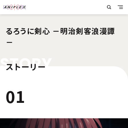
るろうに剣心 －明治剣客浪漫譚
－
S
T
O
R
Y
ストーリー
2
01