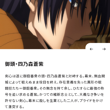
御頭・四乃森蒼紫
剣心は遂に御庭番衆の頭・四乃森蒼紫と対峙する。幕末、無血開
城によって戦えぬまま役目を終え、存在意義を失った異形の戦
闘狂たち＝御庭番衆。その無念を持て余し、ひたすらに最強の称
号を追い求める蒼紫。かつての維新志士として、大義なき争いを
許せない剣心。幕末に殺しを生業とした二人が、プライドをかけ
て激突する。