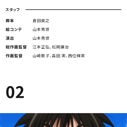
スタッフ
脚本
倉田英之
絵コンテ
山本秀世
演出
山本秀世
総作画監督
江本正弘、松岡謙治
作画監督
山崎敦子、森田 実、西位輝実
02