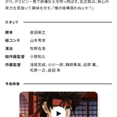
がり、デコピン一発で民権壮士を吹っ飛ばす。左之助は、剣心の
実力を見抜いて興味を示す。「俺の喧嘩買わねぇか？」
スタッフ
脚本
倉田英之
絵コンテ
山本秀世
演出
牧野吉高
総作画監督
小菅和久
作画監督
浅尾宏成、小川一郎、鞠野黄英、前原 薫、
松原一之、森田 実
予告映像