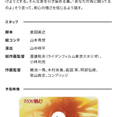
げようとする。そんな恵を引き留める薫。「あなたの為に闘ってる
のよ」そう言って、剣心の強さを信じるよう話す。
スタッフ
脚本
倉田英之
絵コンテ
山本秀世
演出
山中祥平
総作画監督
渡邊和夫（ライデンフィルム東京スタジオ）、
小林利充
作画監督
鵜池一馬、木村友美、森田 実、阿部弘樹、
若山政志、コンブリッジ
予告映像