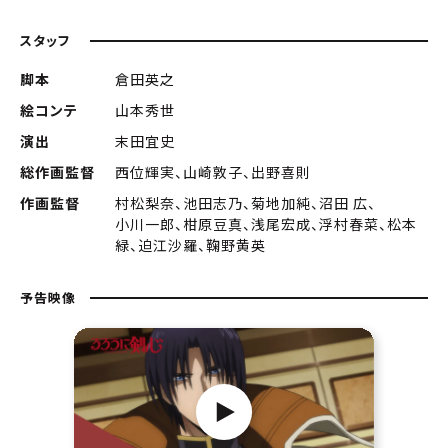
スタッフ
脚本
倉田英之
絵コンテ
山本秀世
演出
末田宜史
総作画監督
西位輝実、山崎敦子、出野喜則
作画監督
村松梨奈、池田志乃、菊地加純、沼田 広、
小川一郎、柑原豆真、浅尾宏成、浮村春菜、松本
緑、迫江沙羅、鞠野黄英
予告映像