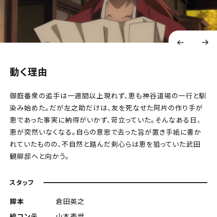
動く理由
御庭番衆の追手は一週間以上現れず、恵も神谷道場の一行と馴
染み始めた。だが左之助だけは、友を死なせた阿片の作り手が
恵であった事実に納得がいかず、苛立っていた。そんなある日、
恵が突然いなくなる。自らの意思で去った旨が置き手紙に書か
れていたものの、不自然と踏んだ剣心らは恵を狙っていた武田
観柳邸へと向かう。
スタッフ
脚本
倉田英之
絵コンテ
山本秀世