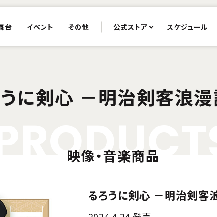
舞台
イベント
その他
公式ストア
スケジュール
ろうに剣心 －明治剣客浪漫
P
R
O
D
U
C
T
映像・音楽商品
るろうに剣心 －明治剣客浪
2024.4.24 発売