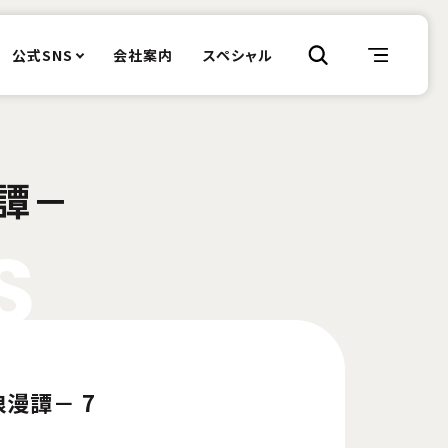
公式SNS
会社案内
スペシャル
譚－
S
漫譚－ 7