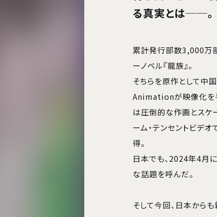
る真実とは──。
累計発行部数3,000
ーノベル『龍族』。
そちらを原作として中国屈
Animationが映像化を手
は圧倒的な作画とスケ
ーム・テンセントビデオ
得。
日本でも、2024年4
な話題を呼んだ。
そして今回、日本からも新