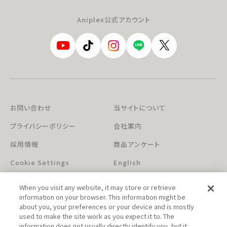
Aniplex公式アカウント
お問い合わせ
当サイトについて
プライバシーポリシー
会社案内
採用情報
商品アンケート
Cookie Settings
English
When you visit any website, it may store or retrieve
information on your browser. This information might be
about you, your preferences or your device and is mostly
used to make the site work as you expect it to. The
information does not usually directly identify you, but it