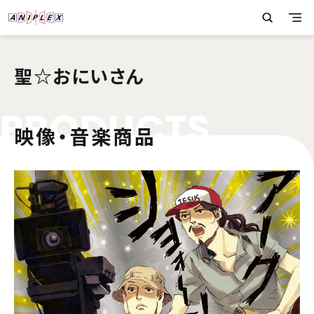
聖☆おにいさん
P
R
O
D
U
C
T
S
映像・音楽商品