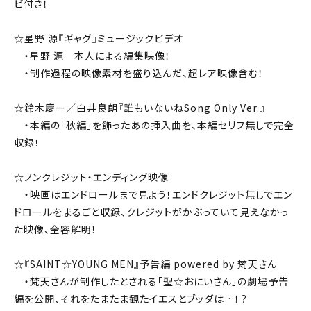
ビ付き！
☆星野 源『ギャグ』ミュージックビデオ
・星野 源 本人による編集映像！
・制作過程の映像素材を盛り込んだ、超レア映像含む！
☆鈴木慶一／白井良朗『誰もいないねSong Only Ver.』
・本編の「秋編」を飾ったあの挿入曲を、本編セリフ無しで完全
収録！
☆ノンクレジット・エンディング映像
・映画はエンドロールまで見よう！エンドクレジット無しでエン
ドロールをまるごと収録、クレジットがかぶっていて見えなかっ
た映像、全容解明！
☆『SAINT☆YOUNG MEN』予告編 powered by 梵天さん
・梵天さんが制作したとされる「聖☆おにいさん」の劇場予告
編を公開、それをたまたま観たイエスとブッダは…！？