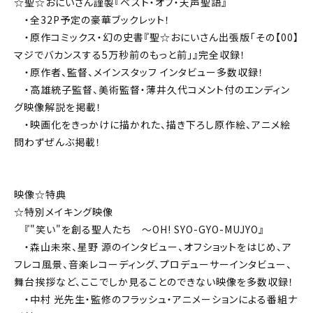
☆聖☆おにいさん謹製『ベスト・オブ・天声聖語』
・全32P予定の豪華ブックレット！
・原作コミックス・幻の史書『聖☆おにいさん出張版「その【00】
マジでバカンスする5万秒前のもっと前」』完全収録！
・原作者、監督、メインスタッフ インタビュー多数収録！
・高雄統子監督、美術監督・薄井久代コメント付のエンディン
グ映像解説を掲載！
・映画化をきっかけに描かれた、描き下ろし原作絵、アニメ絵
問わずぜんぶ掲載！
映像☆特典
☆特別メイキング映像
『"笑い"を創る聖人たち ～OH! SYO-GYO-MUJYO』
・森山未來、星野 源のインタビュー、オフショットをはじめ、ア
フレコ風景、音楽レコーディング、プロデューサーインタビュー、
舞台挨拶など、ここでしか見ることのできない映像を多数収録！
・中村 光先生・監修のフラッシュ・アニメーションによる番組ナ