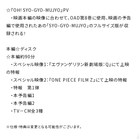
☆『OH! SYO-GYO-MUJYO』PV
・映画本編の映像に合わせて、OAD第8巻に使用、映画の予告
編で使用されたあの「SYO-GYO-MUJYO」のフルサイズ版が収
録される！
本編☆ディスク
☆本編約90分
・スペシャル映像1：『エヴァンゲリヲン新劇場版：Q』にて上映
の特報
・スペシャル映像2：『ONE PIECE FILM Z』にて上映の特報
・特報 第1弾
・本予告編1
・本予告編2
・TV－CM全3種
※仕様・特典は変更となる可能性がございます。