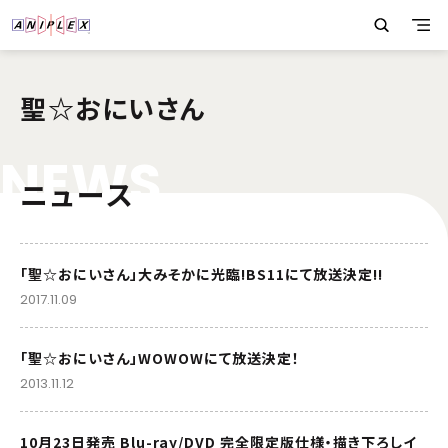
聖☆おにいさん
N
E
W
S
ニュース
「聖☆おにいさん」大みそかに光臨!BS11にて放送決定!!
2017.11.09
「聖☆おにいさん」WOWOWにて放送決定！
2013.11.12
10月23日発売 Blu-ray/DVD 完全限定版仕様・描き下ろしイ