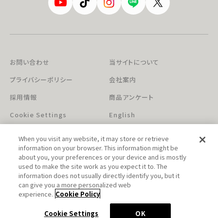
お問い合わせ
当サイトについて
プライバシーポリシー
会社案内
採用情報
商品アンケート
Cookie Settings
English
When you visit any website, it may store or retrieve
information on your browser. This information might be
about you, your preferences or your device and is mostly
used to make the site work as you expect it to. The
information does not usually directly identify you, but it
can give you a more personalized web
このホームページに掲載されている著作物の無断利用を禁じます。
experience.
Cookie Policy
© Aniplex Inc. All rights reserved.
Cookie Settings
OK