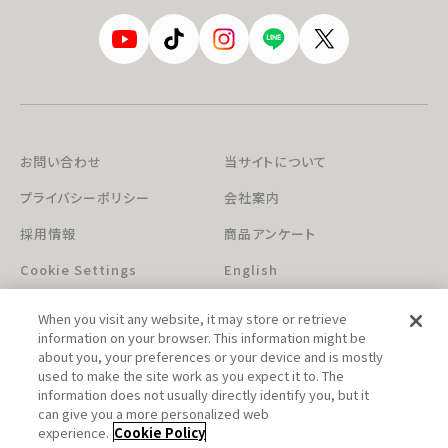
お問い合わせ
当サイトについて
プライバシーポリシー
会社案内
採用情報
商品アンケート
Cookie Settings
English
When you visit any website, it may store or retrieve
information on your browser. This information might be
about you, your preferences or your device and is mostly
used to make the site work as you expect it to. The
information does not usually directly identify you, but it
can give you a more personalized web
このホームページに掲載されている著作物の無断利用を禁じます。
experience.
Cookie Policy