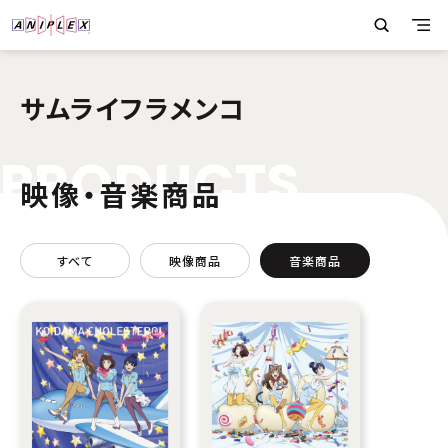
サムライフラメンコ
P
R
O
D
U
C
T
S
映像・音楽商品
すべて
映像商品
音楽商品