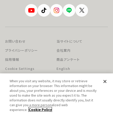
お問い合わせ
当サイトについて
プライバシーポリシー
会社案内
採用情報
商品アンケート
Cookie Settings
English
When you visit any website, it may store or retrieve
information on your browser. This information might be
about you, your preferences or your device and is mostly
used to make the site work as you expect it to. The
information does not usually directly identify you, but it
can give you a more personalized web
このホームページに掲載されている著作物の無断利用を禁じます。
experience.
Cookie Policy