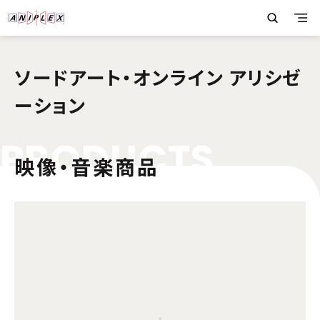
ソードアート・オンライン アリシゼ
ーション
P
R
O
D
U
C
T
S
映像・音楽商品