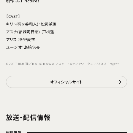
制作：A-1 Pictures
【CAST】
キリト(桐ヶ谷和人)：松岡禎丞
アスナ(結城明日奈)：戸松遥
アリス：茅野愛衣
ユージオ：島﨑信長
©2017 川原 礫／ＫＡＤＯＫＡＷＡ アスキー・メディアワークス／SAO-A Project
オフィシャルサイト
放送・配信情報
配信情報