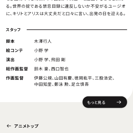
る。世界の掟である禁忌目録に違反しないか不安がるユージオ
に、キリトとアリスは大丈夫だと口々に言い、出発の日を迎える。
スタッフ
脚本
木澤行人
絵コンテ
小野 学
演出
小野 学、飛田 剛
総作画監督
鈴木 豪、西口智也
作画監督
伊藤公規、山田有慶、徳岡紘平、三股浩史、
中田知里、鄭泳 勲、足立慎吾
もっと見る
アニメトップ