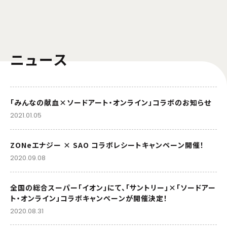
都度課金
niconico
FOD
ニュース
Prime Video
music.jp
「みんなの献血×ソードアート・オンライン」コラボのお知らせ
ビデオマーケット
カンテレドーガ
2021.01.05
HAPPY!動画
クランクイン！ビデオ
ZONeエナジー × SAO コラボレシートキャンペーン開催！
2020.09.08
ムービーフルplus
全国の総合スーパー「イオン」にて、「サントリー」×「ソードアー
配信開始日・配信日時は編成の都合などにより変更となる場合がございます。予めご了
承ください。
ト・オンライン」コラボキャンペーンが開催決定！
2020.08.31