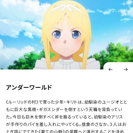
アンダーワールド
《ルーリッドの村》で育った少年・キリトは、幼馴染のユージオとと
もに巨大な黒樹・ギガスシダーを倒すという天職を背負ってい
た。今日も巨木を倒すべく斧を振るっていると、幼馴染のアリス
が手作りのパイを差し入れにやってくる。昼食のさなか、３人はお
とぎ話にでてきた《果ての山脈》の洞窟へと遠出することを決め