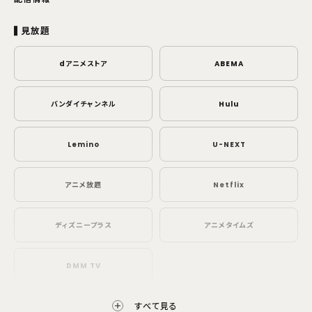
見放題
dアニメストア
ABEMA
バンダイチャンネル
Hulu
Lemino
U-NEXT
アニメ放題
Netflix
ディズニープラス
アニメタイムズ
DMM TV
配信開始日・配信日時は編成の都合などにより変更となる場合がございます。予めご了
すべて見る
承ください。