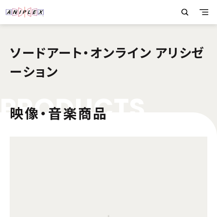
ソードアート・オンライン アリシゼ
ーション
P
R
O
D
U
C
T
S
映像・音楽商品