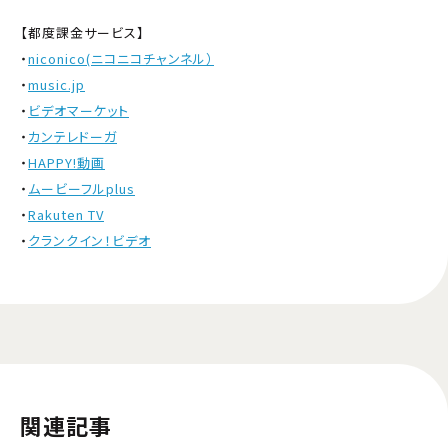
【都度課金サービス】
・
niconico(ニコニコチャンネル）
・
music.jp
・
ビデオマーケット
・
カンテレドーガ
・
HAPPY!動画
・
ムービーフルplus
・
Rakuten TV
・
クランクイン！ビデオ
関連記事