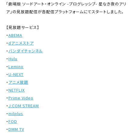
「劇場版 ソードアート・オンライン -プログレッシブ- 星なき夜のアリ
ア」の見放題配信が各配信プラットフォームにてスタートしました。
【見放題サービス】
・
ABEMA
・
dアニメストア
・
バンダイチャンネル
・
Hulu
・
Lemino
・
U-NEXT
・
アニメ放題
・
NETFLIX
・
Prime Video
・
J:COM STREAM
・
milplus
・
FOD
・
DMM TV