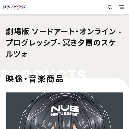
劇場版 ソードアート・オンライン -
プログレッシブ- 冥き夕闇のスケ
ルツォ
P
R
O
D
U
C
T
S
映像・音楽商品