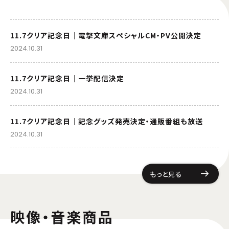
J:COM STREAM
milplus見放題パックプライム
11.7クリア記念日｜電撃文庫スペシャルCM・PV公開決定
Prime Video
music.jp
2024.10.31
ビデオマーケット
カンテレドーガ
11.7クリア記念日｜一挙配信決定
2024.10.31
HAPPY!動画
クランクイン！ビデオ
11.7クリア記念日｜記念グッズ発売決定・通販番組も放送
ムービーフルplus
2024.10.31
配信開始日・配信日時は編成の都合などにより変更となる場合がございます。予めご了
承ください。
もっと見る
映像・音楽商品