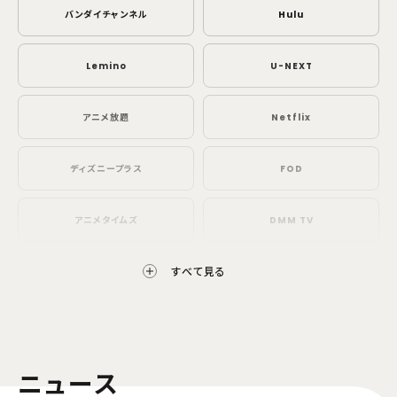
バンダイチャンネル
Hulu
Lemino
U-NEXT
アニメ放題
Netflix
ディズニープラス
FOD
アニメタイムズ
DMM TV
配信開始日・配信日時は編成の都合などにより変更となる場合がございます。予めご了
すべて見る
承ください。
都度課金
niconico
TELASA
ニュース