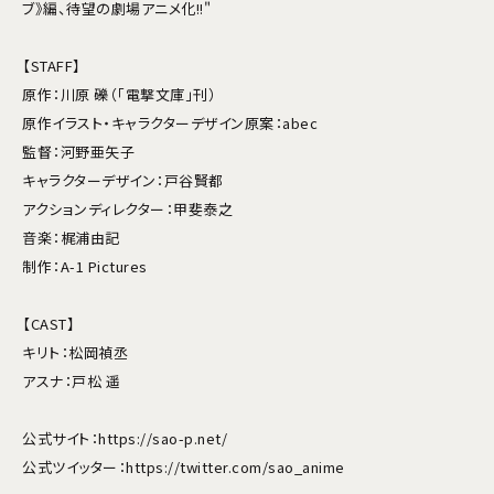
ブ》編、待望の劇場アニメ化!!"
【STAFF】
原作：川原 礫（「電撃文庫」刊）
原作イラスト・キャラクターデザイン原案：abec
監督：河野亜矢子
キャラクターデザイン：戸谷賢都
アクションディレクター：甲斐泰之
音楽：梶浦由記
制作：A-1 Pictures
【CAST】
キリト：松岡禎丞
アスナ：戸松 遥
公式サイト：https://sao-p.net/
公式ツイッター：https://twitter.com/sao_anime