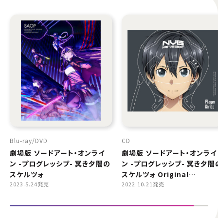
Blu-ray
DVD
CD
劇場版 ソードアート・オンライ
劇場版 ソードアート・オンライ
ン -プログレッシブ- 冥き夕闇の
ン -プログレッシブ- 冥き夕闇
スケルツォ
スケルツォ Original
2023.5.24発売
Soundtrack
2022.10.21発売