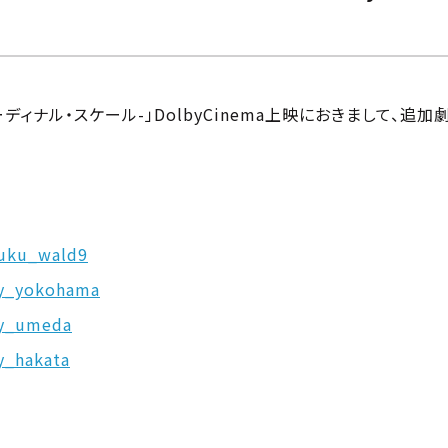
ーディナル・スケール-」DolbyCinema上映におきまして、
njuku_wald9
joy_yokohama
joy_umeda
oy_hakata