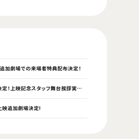
上映 追加劇場での来場者特典配布決定！
「劇場版 ソードアート・オンライン -オーディナルスケール-」Dolby Cinema上映決定！上映記念スタッフ舞台挨拶実施決定！
a上映追加劇場決定!