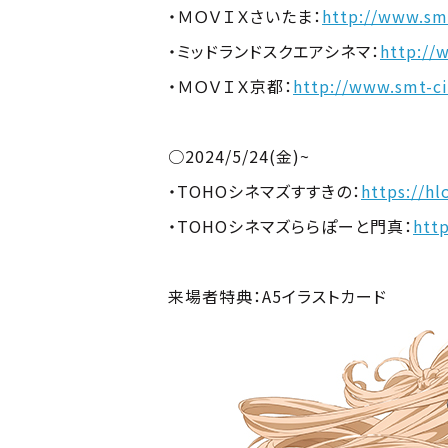
・ＭＯＶＩＸさいたま：
http://www.sm
・ミッドランドスクエアシネマ：
http://
・ＭＯＶＩＸ京都：
http://www.smt-c
○2024/5/24(金)~
・TOHOシネマズすすきの：
https://h
・TOHOシネマズららぽーと門真：
htt
来場者特典：A5イラストカード