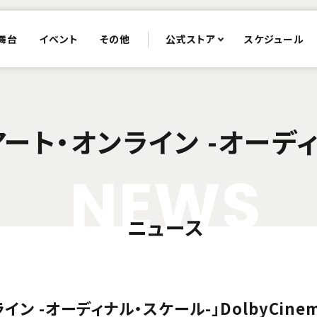
舞台
イベント
その他
公式ストア
スケジュール
ート・オンライン -オーデ
N
E
W
S
ニュース
イン -オーディナル・スケール-」DolbyCi