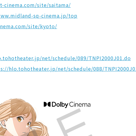
t-cinema.com/site/saitama/
www.midland-sq-cinema.jp/top
inema.com/site/kyoto/
lo.tohotheater.jp/net/schedule/089/TNPI2000J01.do
ps://hlo.tohotheater.jp/net/schedule/088/TNPI2000J0