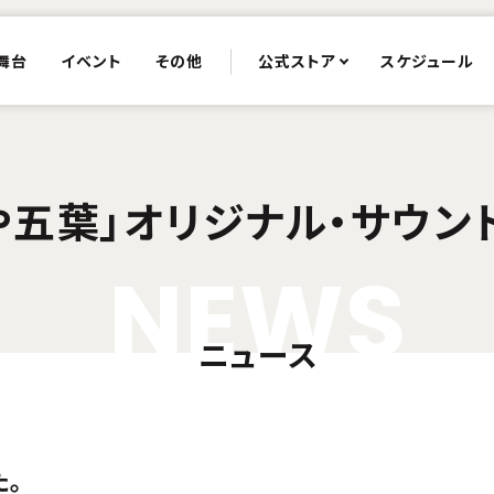
舞台
イベント
その他
公式ストア
スケジュール
や五葉」オリジナル・サウン
N
E
W
S
ニュース
。