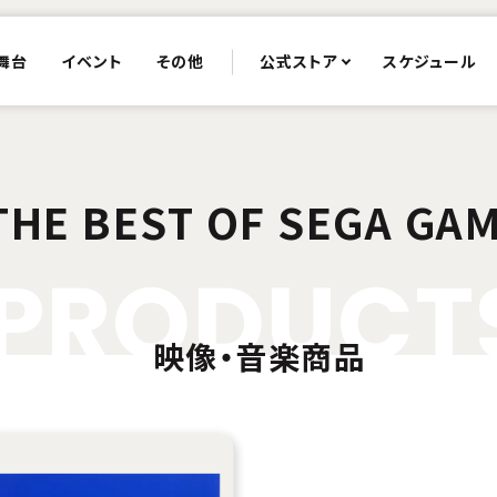
舞台
イベント
その他
公式ストア
スケジュール
E BEST OF SEGA GAM
P
R
O
D
U
C
T
映像・音楽商品