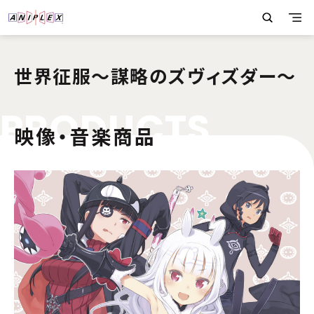
世界征服～謀略のズヴィズダー～
P
R
O
D
U
C
T
S
映像・音楽商品