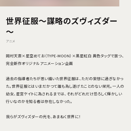
世界征服～謀略のズヴィズダー
～
アニメ
岡村天斎×星空めてお（TYPE-MOON）×黒星紅白 異色タッグで放つ、
完全新作オリジナルアニメーション企画
過去の指導者たちが思い描いた世界征服は、ただの妄想に過ぎなかっ
た。世界征服とは―――いまだかつて誰も為し遂げたことのない栄光。一人の
幼女、星宮ケイトに為されるまでは、それがどれだけ恐ろしく輝かしい
行いなのかを知る者は存在しなかった。
我らがズヴィズダーの光を、あまねく世界に！