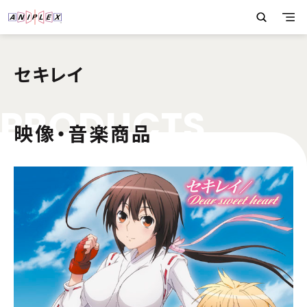
セキレイ
P
R
O
D
U
C
T
S
映像・音楽商品