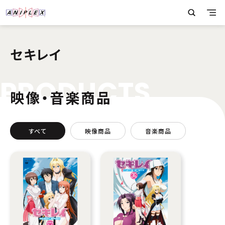
セキレイ
P
R
O
D
U
C
T
S
映像・音楽商品
すべて
映像商品
音楽商品