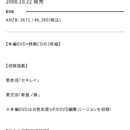
2008.10.22 発売
DVD
ANZB-3671 / ¥6,380(税込)
【本編DVD+特典CDの2枚組】
【収録話数】
第壱羽「セキレイ」
第弐羽「新屋ノ扉」
※本編DVDはお色気度UPのDVD編集バージョンを収録！