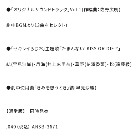
●「オリジナルサウンドトラック」Vol.1(作編曲：佐野広明)
劇中BGMより13曲をセレクト！
●「セキレイらじお」主題歌「たまんない！KISS OR DIE!?」
結(早見沙織)・月海(井上麻里奈)・草野(花澤香菜)・松(遠藤綾)
●劇中使用曲「きみを想うとき」結(早見沙織)
【通常版】 同時発売
,040（税込） ANSB-3671