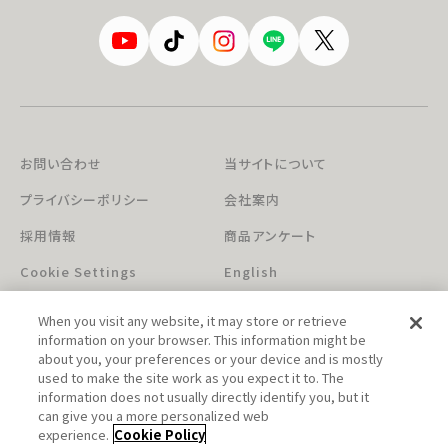
お問い合わせ
当サイトについて
プライバシーポリシー
会社案内
採用情報
商品アンケート
Cookie Settings
English
When you visit any website, it may store or retrieve
information on your browser. This information might be
about you, your preferences or your device and is mostly
used to make the site work as you expect it to. The
information does not usually directly identify you, but it
can give you a more personalized web
このホームページに掲載されている著作物の無断利用を禁じます。
experience.
Cookie Policy