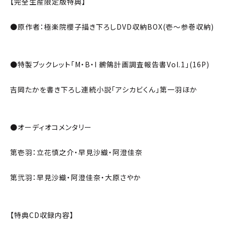
【完全生産限定版特典】
●原作者：極楽院櫻子描き下ろしDVD収納BOX(壱〜参巻収納)
●特製ブックレット「M・B・I 鶺鴒計画調査報告書Vol.1」(16P)
吉岡たかを書き下ろし連続小説「アシカビくん」第一羽ほか
●オーディオコメンタリー
第壱羽：立花慎之介・早見沙織・阿澄佳奈
第弐羽：早見沙織・阿澄佳奈・大原さやか
【特典CD収録内容】