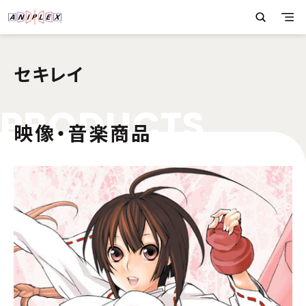
セキレイ
P
R
O
D
U
C
T
S
映像・音楽商品