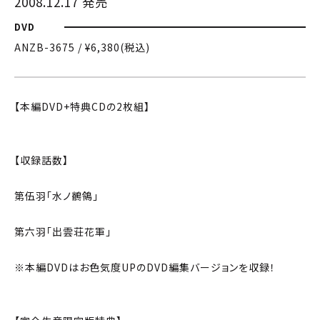
2008.12.17 発売
DVD
ANZB-3675 / ¥6,380(税込)
【本編DVD+特典CDの2枚組】
【収録話数】
第伍羽「水ノ鶺鴒」
第六羽「出雲荘花軍」
※本編DVDはお色気度UPのDVD編集バージョンを収録！