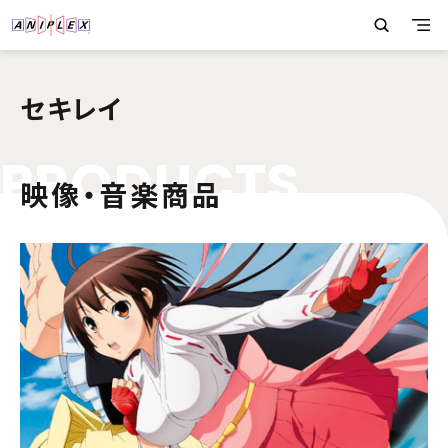
セキレイ
P
R
O
D
U
C
T
S
映像・音楽商品