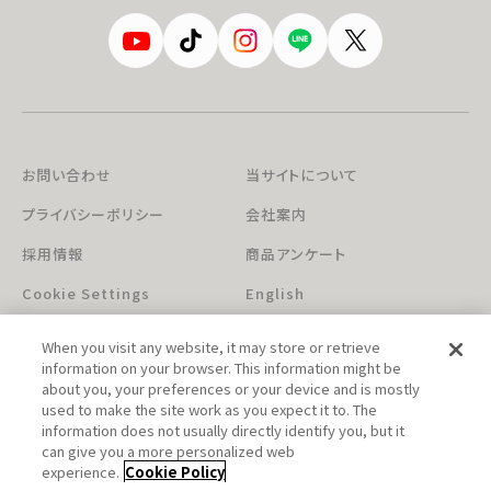
お問い合わせ
当サイトについて
プライバシーポリシー
会社案内
採用情報
商品アンケート
Cookie Settings
English
When you visit any website, it may store or retrieve
information on your browser. This information might be
about you, your preferences or your device and is mostly
used to make the site work as you expect it to. The
information does not usually directly identify you, but it
can give you a more personalized web
このホームページに掲載されている著作物の無断利用を禁じます。
experience.
Cookie Policy