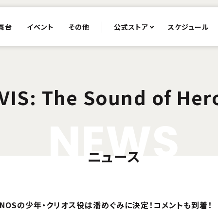
舞台
イベント
その他
公式ストア
スケジュール
-VIS: The Sound of Her
N
E
W
S
ニュース
ENOSの少年・クリオス役は潘めぐみに決定！コメントも到着！