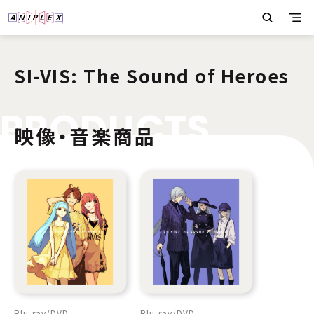
SI-VIS: The Sound of Heroes
P
R
O
D
U
C
T
S
映像・音楽商品
Blu-ray
DVD
Blu-ray
DVD