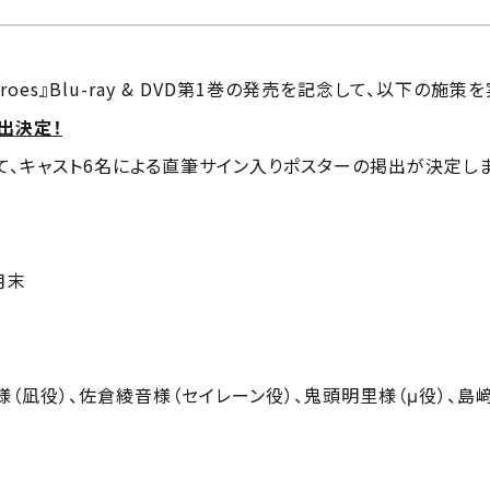
of Heroes』Blu-ray & DVD第1巻の発売を記念して、以下の
出決定！
舗にて、キャスト6名による直筆サイン入りポスターの掲出が決定し
1月末
様（凪役）、佐倉綾音様（セイレーン役）、鬼頭明里様（μ役）、島