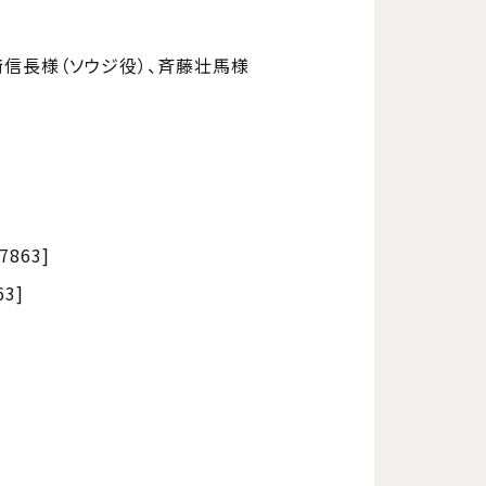
﨑信長様（ソウジ役）、斉藤壮馬様
7863]
63]