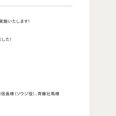
施策を実施いたします！
ました！
﨑信長様（ソウジ役）、斉藤壮馬様