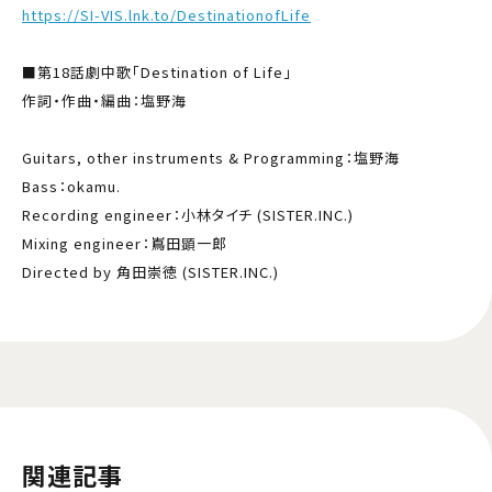
https://SI-VIS.lnk.to/DestinationofLife
■第18話劇中歌「Destination of Life」
作詞・作曲・編曲：塩野海
Guitars, other instruments & Programming：塩野海
Bass：okamu.
Recording engineer：小林タイチ (SISTER.INC.)
Mixing engineer：嶌田顕一郎
Directed by 角田崇徳 (SISTER.INC.)
関連記事