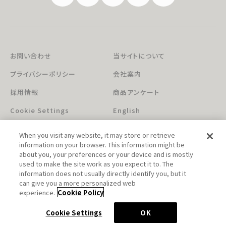
お問い合わせ
当サイトについて
プライバシーポリシー
会社案内
採用情報
商品アンケート
Cookie Settings
English
When you visit any website, it may store or retrieve
information on your browser. This information might be
about you, your preferences or your device and is mostly
used to make the site work as you expect it to. The
information does not usually directly identify you, but it
can give you a more personalized web
このホームページに掲載されている著作物の無断利用を禁じます。
experience.
Cookie Policy
© Aniplex Inc. All rights reserved.
Cookie Settings
OK