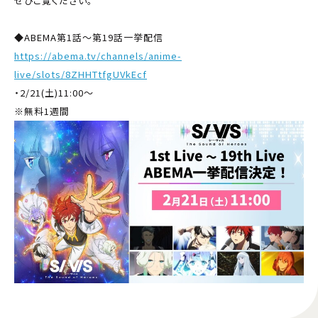
ぜひご覧ください。
◆ABEMA第1話～第19話一挙配信
https://abema.tv/channels/anime-
live/slots/8ZHHTtfgUVkEcf
・2/21(土)11:00〜
※無料1週間