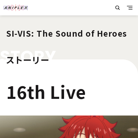
SI-VIS: The Sound of Heroes
S
T
O
R
Y
ストーリー
2
16th Live