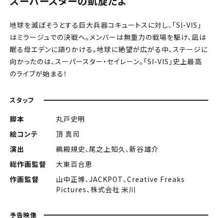
スーパースターの凱旋だよ
地球を滅ぼそうとする巨大兵器コキュートスに対し、「SI-VIS」
はミラージュでの決戦へ。メンバーは無重力の戦場を駆け、凪は
眠る母エデンに語りかける。地球に絶望が広がる中、ステージに
向かったのは、スーパースター・セイレーン。「SI-VIS」史上最高
のライブが始まる！
スタッフ
脚本
丸戸史明
絵コンテ
頂 真司
演出
鵜殿規史、尾之上知久、新谷雄介
総作画監督
大東百合恵
作画監督
山中正博、JACKPOT、Creative Freaks
Pictures、株式会社 米川
予告映像