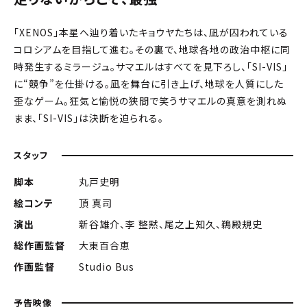
「XENOS」本星へ辿り着いたキョウヤたちは、凪が囚われている
コロシアムを目指して進む。その裏で、地球各地の政治中枢に同
時発生するミラージュ。サマエルはすべてを見下ろし、「SI-VIS」
に“競争”を仕掛ける。凪を舞台に引き上げ、地球を人質にした
歪なゲーム。狂気と愉悦の狭間で笑うサマエルの真意を測れぬ
まま、「SI-VIS」は決断を迫られる。
スタッフ
脚本
丸戸史明
絵コンテ
頂 真司
演出
新谷雄介、李 整黙、尾之上知久、鵜殿規史
総作画監督
大東百合恵
作画監督
Studio Bus
予告映像