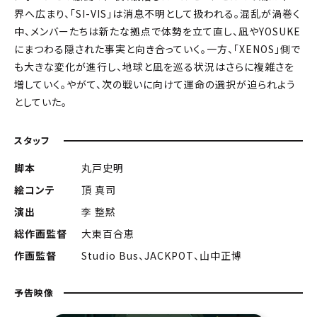
界へ広まり、「SI-VIS」は消息不明として扱われる。混乱が渦巻く
中、メンバーたちは新たな拠点で体勢を立て直し、凪やYOSUKE
にまつわる隠された事実と向き合っていく。一方、「XENOS」側で
も大きな変化が進行し、地球と凪を巡る状況はさらに複雑さを
増していく。やがて、次の戦いに向けて運命の選択が迫られよう
としていた。
スタッフ
脚本
丸戸史明
絵コンテ
頂 真司
演出
李 整黙
総作画監督
大東百合恵
作画監督
Studio Bus、JACKPOT、山中正博
予告映像