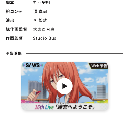
脚本
丸戸史明
絵コンテ
頂 真司
演出
李 整黙
総作画監督
大東百合恵
作画監督
Studio Bus
予告映像