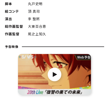
脚本
丸戸史明
絵コンテ
頂 真司
演出
李 整黙
総作画監督
大東百合恵
作画監督
尾之上知久
予告映像