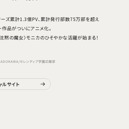
ーズ累計1.3億PV、累計発行部数75万部を超え
ー作品がついにアニメ化。
沈黙の魔女〉モニカのひそやかな活躍が始まる！
/KADOKAWA/セレンディア学園広報部
ャルサイト