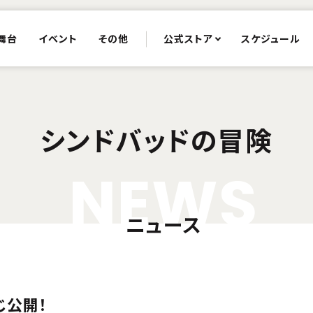
舞台
イベント
その他
公式ストア
スケジュール
シンドバッドの冒険
N
E
W
S
ニュース
じ公開！