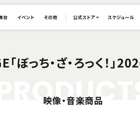
舞台
イベント
その他
公式ストア
スケジュール
AGE「ぼっち・ざ・ろっく！」2026
P
R
O
D
U
C
T
映像・音楽商品