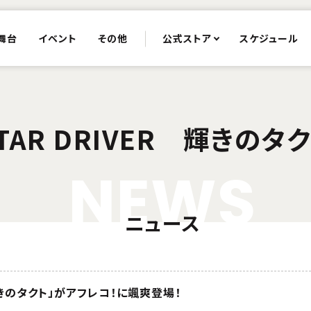
舞台
イベント
その他
公式ストア
スケジュール
TAR DRIVER 輝きのタ
N
E
W
S
ニュース
R 輝きのタクト」がアフレコ！に颯爽登場！