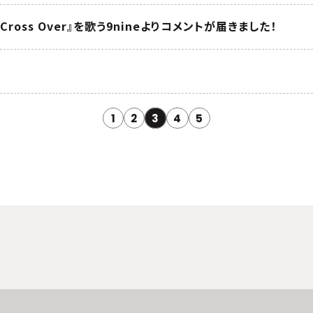
ross Over』を歌う9nineよりコメントが届きました！
1
2
3
4
5