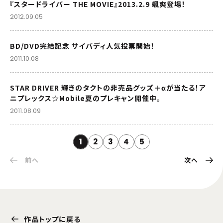
『スタードライバー THE MOVIE』2013.2.9 颯爽登場！
2012.09.05
BD/DVD完結記念 サイバディ人気投票開始！
2011.10.08
STAR DRIVER 輝きのタクトの非売品グッズ＋αが当たる！ア
ニプレックス☆Mobile夏のプレキャン開催中。
2011.08.09
1
2
3
4
5
前へ
次へ
作品トップに戻る