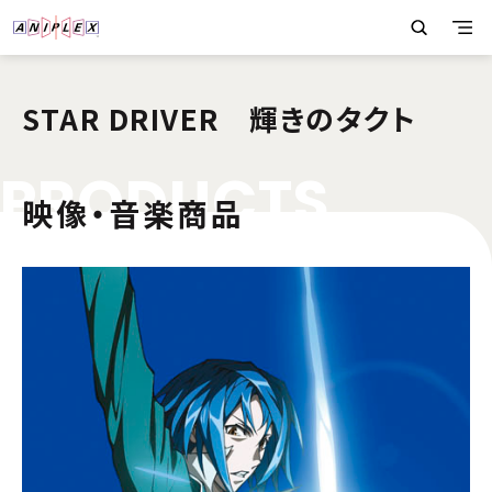
STAR DRIVER 輝きのタクト
P
R
O
D
U
C
T
S
映像・音楽商品