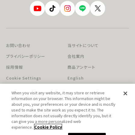
お問い合わせ
当サイトについて
プライバシーポリシー
会社案内
採用情報
商品アンケート
Cookie Settings
English
When you visit any website, it may store or retrieve
information on your browser. This information might be
about you, your preferences or your device and is mostly
used to make the site work as you expect it to. The
information does not usually directly identify you, but it
can give you a more personalized web
このホームページに掲載されている著作物の無断利用を禁じます。
experience.
Cookie Policy