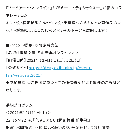
『ソードアート・オンライン』と『８６―エイティシックス―』が夢のコラ
ボレーション！
キリト役・松岡禎丞さんやシン役・千葉翔也さんといった両作品のキ
ャストが集結し、ここだけのスペシャルトークを展開します！
■イベント概要・参加応募方法
【名 称】電撃文庫 冬の祭典オンライン2021
【開催⽇時】2021年12月11日(土)、12日(日)
【公式サイト】
https://dengekibunko.jp/event-
fair/webcast2021/
★参加無料 ※ご視聴にあたっての通信費などはお客様のご負担と
なります。
番組プログラム
＜2021年12月11日(土)＞
22：15〜22：45『「SAO×８６」超克特番 前半戦』
出演：松岡禎丞、戸松 遥、水瀬いのり、千葉翔也、長谷川育美