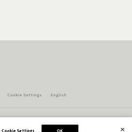
Cookie Settings
English
このホームページに掲載されている著作物の無断利用を禁じます。
© Aniplex Inc. All rights reserved.
Cookie Settings
OK