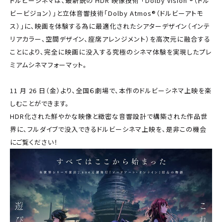
ドルビーシネマは、最新鋭の HDR 映像技術 「Dolby Vision ®（ドル
ビービジョン）」と立体音響技術「Dolby Atmos®（ドルビーアトモ
ス）」に、映画を体験する為に最適化されたシアターデザイン（インテ
リアカラー、空間デザイン、座席アレンジメント）を高次元に融合する
ことにより、完全に映画に没入する究極のシネマ体験を実現したプレ
ミアムシネマフォーマット。
11 月 26 日（金）より、全国６劇場で、本作のドルビーシネマ上映を楽
しむことができます。
HDR化された鮮やかな映像と緻密な音響設計で構築された作品世
界に、フルダイブで没入できるドルビーシネマ上映を、是非この機会
にご覧ください！